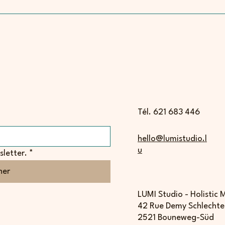
Tél. 621 683 446
hello@lumistudio.l
u
letter.
*
ner
LUMI Studio - Holistic
42 Rue Demy Schlechte
2521 Bouneweg-Süd