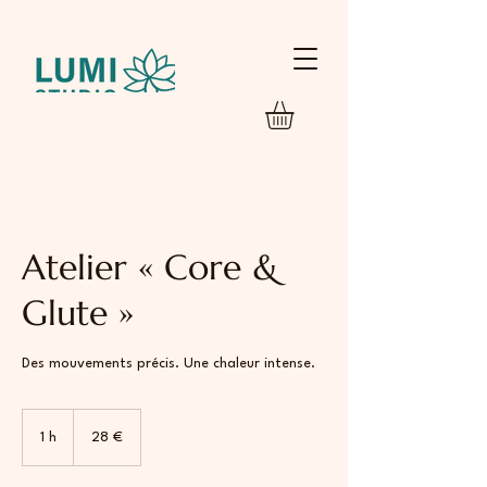
Atelier « Core &
Glute »
Des mouvements précis. Une chaleur intense.
28
euros
1 h
1
28 €