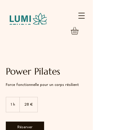
Power Pilates
Force fonctionnelle pour un corps résilient
28
euros
1 h
1
28 €
Réserver